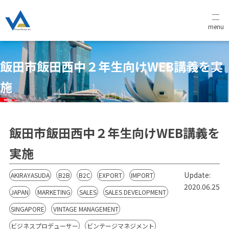
menu
飯田市飯田西中２年生向けWEB講義を実
施
飯田市飯田西中２年生向けWEB講義を
実施
Update:
AKIRAYASUDA
B2B
B2C
EXPORT
IMPORT
2020.06.25
JAPAN
MARKETING
SALES
SALES DEVELOPMENT
SINGAPORE
VINTAGE MANAGEMENT
ビジネスプロデューサー
ビンテージマネジメント