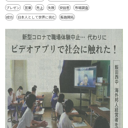
プレゼン
営業
売上
失敗
安田哲
市場調査
成功
日本人として世界に挑む
販路開拓