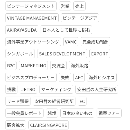
ビンテージマネジメント
営業
売上
VINTAGE MANAGEMENT
ビンテージアジア
AKIRAYASUDA
日本人として世界に挑む
海外事業アウトソーシング
VAMC
完全成功報酬
シンガポール
SALES DEVELOPMENT
EXPORT
B2C
MARKETING
交流会
海外販路
ビジネスプロデューサー
失敗
AFC
海外ビジネス
挑戦
JETRO
マーケティング
安田哲の人生研究所
リード獲得
安田哲の経営研究所
EC
一般会員レポート
越境
日本の良いもの
視察ツアー
顧客拡大
CLAIRSINGAPORE