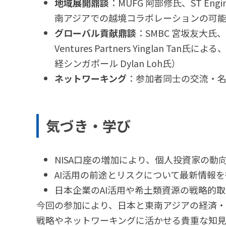
地域展開鼎談
：MUFG 阿部修氏、ST Engi
南アジアでの越境コラボレーションの可能
グローバル貢献鼎談
：SMBC 宮坂友大氏、CHI
Ventures Partners Yinglan
経シンガポール Dylan Loh氏）
ネットワーキング
：参加者同士の交流・
気づき・学び
NISA口座の増加により、個人投資家の動
AI活用の前途とリスクについて最新情報
日本企業のAI活用や希土類資源の戦略的
今回の参加により、日本と東南アジアの経済
戦略やネットワーキングに活かせる貴重な知