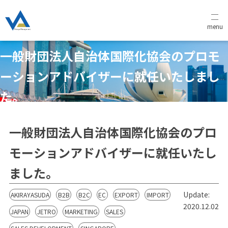
menu
一般財団法人自治体国際化協会のプロモ
ーションアドバイザーに就任いたしまし
た。
一般財団法人自治体国際化協会のプロ
モーションアドバイザーに就任いたし
ました。
Update:
AKIRAYASUDA
B2B
B2C
EC
EXPORT
IMPORT
2020.12.02
JAPAN
JETRO
MARKETING
SALES