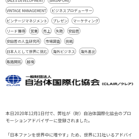
SALES DEVELOPMENT
SINGAPORE
VINTAGE MANAGEMENT
ビジネスプロデューサー
ビンテージマネジメント
プレゼン
マーケティング
リード獲得
営業
売上
失敗
安田哲
安田哲の人生研究所
市場調査
挑戦
日本人として世界に挑む
海外ビジネス
海外進出
販路開拓
越境
本日2020年12月1日付で、弊社が（財）自治体国際化協会のプロ
モーションアドバイザーに登録されました。
「日本ファンを世界中に増やす」ため、世界に31社いるアドバイ