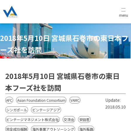
menu
2018年5月10日 宮城県石巻市の東日本フ
ーズ社を訪問
2018年5月10日 宮城県石巻市の東日
本フーズ社を訪問
Update:
AFC
Asian Foundation Consortium
VAMC
2018.05.10
シンガポール
ビンテージアジア
ビンテージマネジメント株式会社
交流会
安田哲
完全成功報酬
海外事業アウトソーシング
海外販路