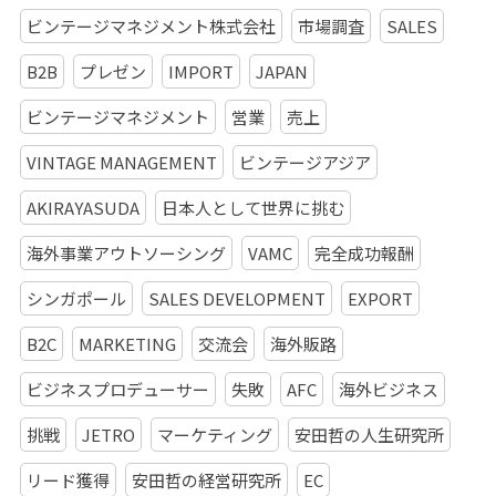
ビンテージマネジメント株式会社
市場調査
SALES
B2B
プレゼン
IMPORT
JAPAN
ビンテージマネジメント
営業
売上
VINTAGE MANAGEMENT
ビンテージアジア
AKIRAYASUDA
日本人として世界に挑む
海外事業アウトソーシング
VAMC
完全成功報酬
シンガポール
SALES DEVELOPMENT
EXPORT
B2C
MARKETING
交流会
海外販路
ビジネスプロデューサー
失敗
AFC
海外ビジネス
挑戦
JETRO
マーケティング
安田哲の人生研究所
リード獲得
安田哲の経営研究所
EC