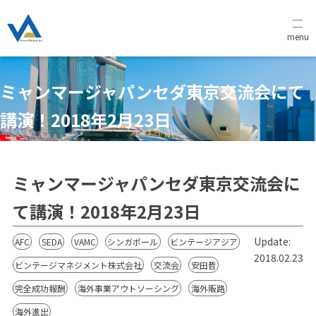
menu
ミャンマージャパンセダ東京交流会にて
講演！2018年2月23日
ミャンマージャパンセダ東京交流会に
て講演！2018年2月23日
Update:
AFC
SEDA
VAMC
シンガポール
ビンテージアジア
2018.02.23
ビンテージマネジメント株式会社
交流会
安田哲
完全成功報酬
海外事業アウトソーシング
海外販路
海外進出