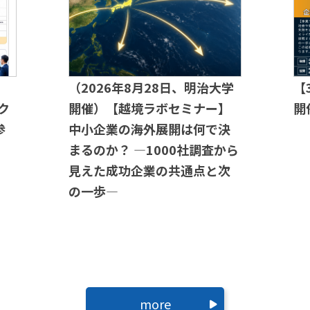
（2026年8月28日、明治大学
【
ク
開催）【越境ラボセミナー】
開
参
中小企業の海外展開は何で決
まるのか？ ―1000社調査から
見えた成功企業の共通点と次
の一歩―
more